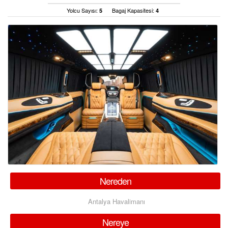
S.S.S.
Yolcu Sayısı:
Bagaj Kapasitesi:
5
4
İLETİŞİM
ÜYE GİRİŞİ / KAYIT
Nereden
Antalya Havalimanı
Nereye