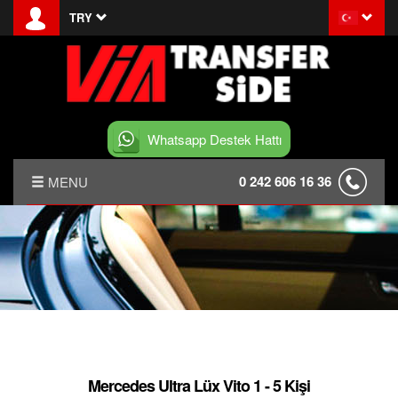
TRY
Whatsapp Destek Hattı
0 242 606 16 36
MENU
ANASAYFA
HAKKIMIZDA
HABERLER
SIDE TRANSFER
Mercedes Ultra Lüx Vito 1 - 5 Kişi