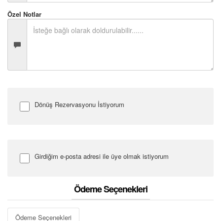
Özel Notlar
Dönüş Rezervasyonu İstiyorum
Dönüş Tarihi
Girdiğim e-posta adresi ile üye olmak istiyorum
Uçuş Notları
Şifre Girin
Ödeme Seçenekleri
Ödeme Seçenekleri