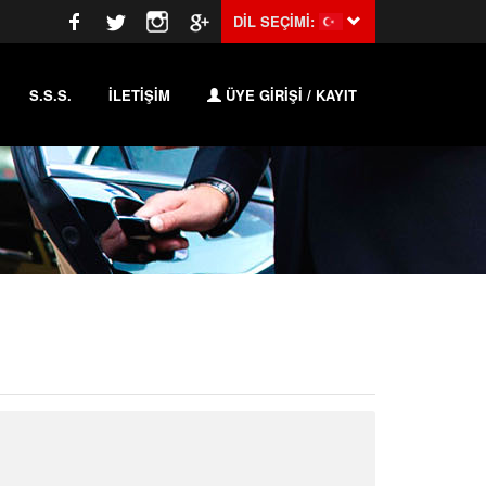
DİL SEÇİMİ:
S.S.S.
İLETİŞİM
ÜYE GİRİŞİ / KAYIT